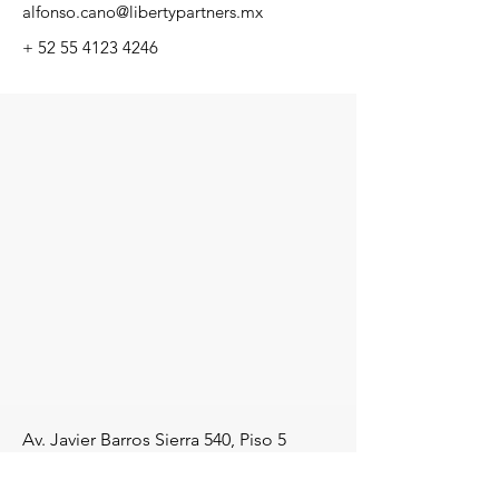
alfonso.cano@libertypartners.mx
+
52 55 4123 4246
Av. Javier Barros Sierra 540
, Piso 5
Interior A
Santa Fe,
Álvaro Obregón, 01210,