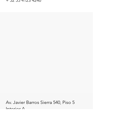
+
52 55 4123 4246
Av. Javier Barros Sierra 540
, Piso 5
Interior A
Santa Fe,
Álvaro Obregón, 01210,
Ciudad de México